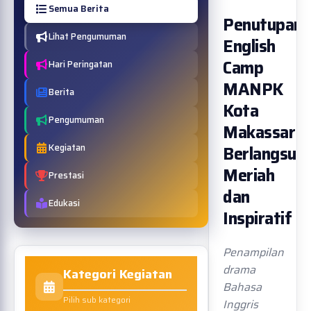
Semua Berita
Penutupan
Lihat Pengumuman
English
Camp
Hari Peringatan
MANPK
Berita
Kota
Pengumuman
Makassar
Kegiatan
Berlangsun
Meriah
Prestasi
dan
Edukasi
Inspiratif
Penampilan
drama
Kategori Kegiatan
Bahasa
Pilih sub kategori
Inggris