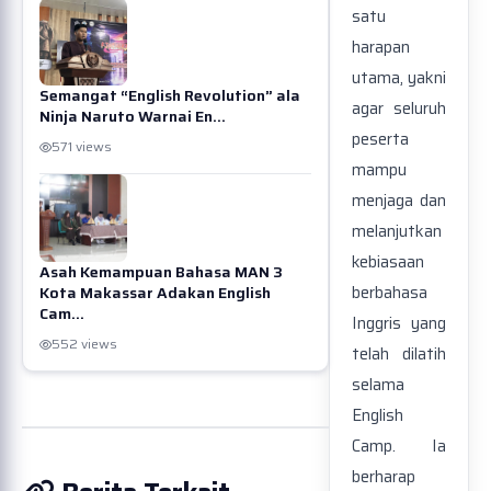
satu
harapan
utama, yakni
Semangat “English Revolution” ala
agar seluruh
Ninja Naruto Warnai En...
peserta
571 views
mampu
menjaga dan
melanjutkan
kebiasaan
Asah Kemampuan Bahasa MAN 3
berbahasa
Kota Makassar Adakan English
Cam...
Inggris yang
552 views
telah dilatih
selama
English
Camp. Ia
berharap