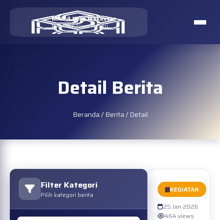
MAN 3 Kota Makassar
Madrasah Aliyah Negeri
Detail Berita
Beranda
/
Berita
/
Detail
Filter Kategori
KEGIATAN
Pilih kategori berita
25 Jan 2026
464 views