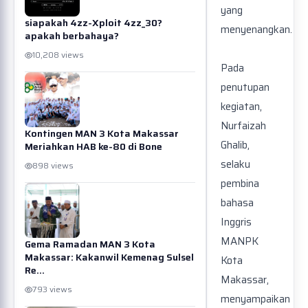
yang
siapakah 4zz-Xploit 4zz_30?
menyenangkan.
apakah berbahaya?
10,208 views
Pada
penutupan
kegiatan,
Nurfaizah
Kontingen MAN 3 Kota Makassar
Ghalib,
Meriahkan HAB ke-80 di Bone
selaku
898 views
pembina
bahasa
Inggris
MANPK
Gema Ramadan MAN 3 Kota
Makassar: Kakanwil Kemenag Sulsel
Kota
Re...
Makassar,
793 views
menyampaikan