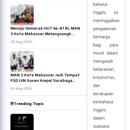
bahasa
Inggris ini
meninggalkan
Menuju Semarak HUT ke-81 RI, MAN
pengalaman
3 Kota Makassar Melangsungk...
berharga
06 Aug 2026
bagi para
murid dalam
mengasah
keberanian,
MAN 3 Kota Makassar Jadi Tempat
kreativitas,
FGD UIN Sunan Ampel Surabaya...
dan
04 Aug 2026
kecakapan
berbahasa
Trending Topic
Inggris
dalam
suasana