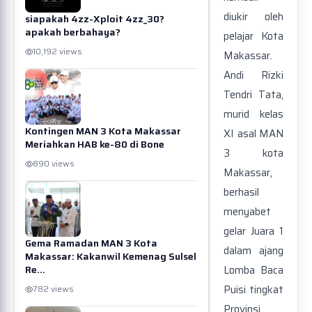
diukir oleh
siapakah 4zz-Xploit 4zz_30?
apakah berbahaya?
pelajar Kota
10,192 views
Makassar.
Andi Rizki
Tendri Tata,
murid kelas
Kontingen MAN 3 Kota Makassar
XI asal MAN
Meriahkan HAB ke-80 di Bone
3 kota
890 views
Makassar,
berhasil
menyabet
gelar Juara 1
Gema Ramadan MAN 3 Kota
dalam ajang
Makassar: Kakanwil Kemenag Sulsel
Re...
Lomba Baca
Puisi tingkat
782 views
Provinsi