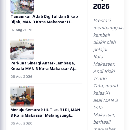
2026
Tanamkan Adab Digital dan Sikap
Prestasi
Bijak, MAN 3 Kota Makassar H...
membanggakan
07 Aug 2026
kembali
diukir oleh
pelajar
Kota
Perkuat Sinergi Antar-Lembaga,
Makassar.
Kepala MAN 3 Kota Makassar Aj...
Andi Rizki
06 Aug 2026
Tendri
Tata, murid
kelas XI
asal MAN 3
kota
Menuju Semarak HUT ke-81 RI, MAN
Makassar,
3 Kota Makassar Melangsungk...
berhasil
06 Aug 2026
menyabet