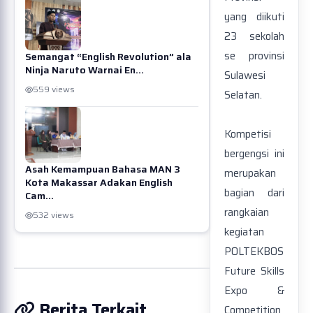
yang diikuti
23 sekolah
se provinsi
Semangat “English Revolution” ala
Ninja Naruto Warnai En...
Sulawesi
559 views
Selatan.
Kompetisi
bergengsi ini
Asah Kemampuan Bahasa MAN 3
merupakan
Kota Makassar Adakan English
bagian dari
Cam...
rangkaian
532 views
kegiatan
POLTEKBOS
Future Skills
Expo &
Berita Terkait
Competition