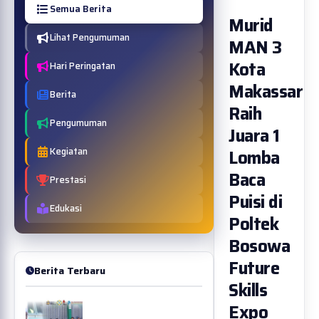
Semua Berita
Murid
Lihat Pengumuman
MAN 3
Kota
Hari Peringatan
Makassar
Berita
Raih
Pengumuman
Juara 1
Kegiatan
Lomba
Baca
Prestasi
Puisi di
Edukasi
Poltek
Bosowa
Future
Berita Terbaru
Skills
Expo