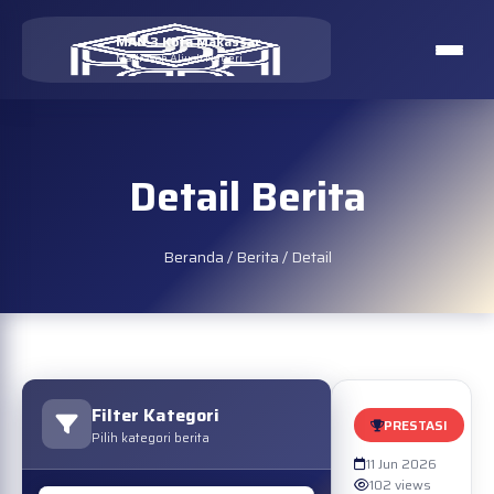
MAN 3 Kota Makassar
Madrasah Aliyah Negeri
Detail Berita
Beranda
/
Berita
/
Detail
Filter Kategori
PRESTASI
Pilih kategori berita
11 Jun 2026
102 views